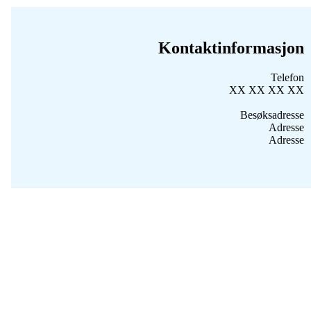
Kontaktinformasjon
Telefon
XX XX XX XX
Besøksadresse
Adresse
Adresse
Personvernerklæring
Les personvernerklæringen vår og om personvernombudet
Tilgjengelighetserklæring