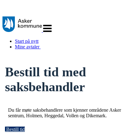
Veksle
navigasjon
Start på nytt
Mine avtaler
Bestill tid med
saksbehandler
Du får møte saksbehandlere som kjenner områdene Asker
sentrum, Holmen, Heggedal, Vollen og Dikemark.
Bestill tid